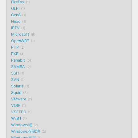
FireFox
1
GLPI
1
Gen8
1
Hexo
1
IPTV
1
Microsoft
8
OpenWRT
1
PHP
2
PXE
4
Panabit
5
SAMBA
2
SSH
1
SVN
1
Solaris
1
Squid
3
VMware
2
VOIP
1
VSFTPD
1
Win11
1
Windows域
2
Windows存储池
3
Windows日志