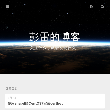
首页
常用链接
常用脚本
彭雷的博客
HomeNAS
关注什么，就会发现什么！
归档
2022
7月 14
使用snapd给CentOS7安装certbot