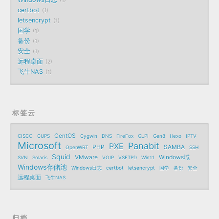
1
certbot
1
letsencrypt
1
国学
1
备份
1
安全
1
远程桌面
2
飞牛NAS
1
标签云
CentOS
CISCO
CUPS
Cygwin
DNS
FireFox
GLPI
Gen8
Hexo
IPTV
Microsoft
Panabit
PXE
PHP
SAMBA
OpenWRT
SSH
Squid
VMware
Windows域
SVN
Solaris
VOIP
VSFTPD
Win11
Windows存储池
Windows日志
certbot
letsencrypt
国学
备份
安全
远程桌面
飞牛NAS
归档