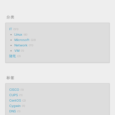
分类
IT
51
Linux
6
Microsoft
22
Network
11
VM
1
随笔
2
标签
CISCO
1
CUPS
1
CentOS
2
Cygwin
1
DNS
1